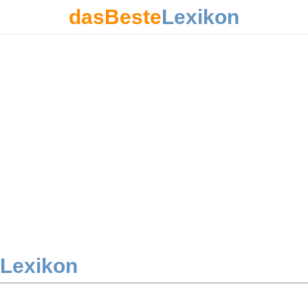
dasBeste
Lexikon
Lexikon