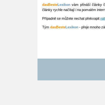
dasBeste
Lexikon
vám přináší články č
články rychle načítají i na pomalém inter
Případně se můžete nechat překvapit
ná
Tým
dasBeste
Lexikon
- přeje mnoho z