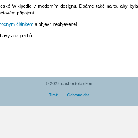
eské Wikipedie v moderním designu. Dbáme také na to, aby byla 
netovém připojení.
hodným článkem
a objevit neobjevené!
ábavy a úspěchů.
© 2022 dasbestelexikon
Tiráž
Ochrana dat