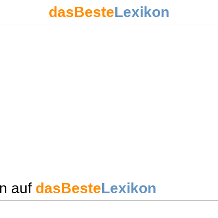
dasBeste
Lexikon
n auf
dasBeste
Lexikon