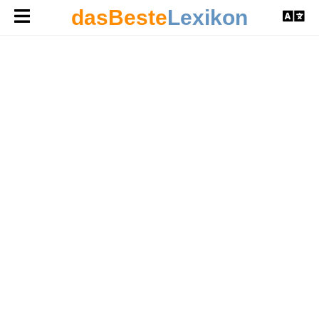
dasBeste
Lexikon