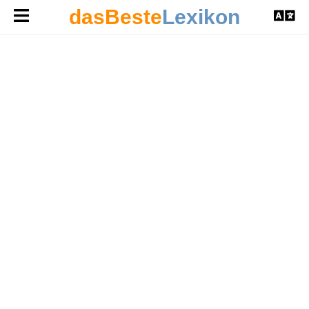
dasBeste
Lexikon