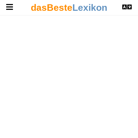
dasBeste
Lexikon