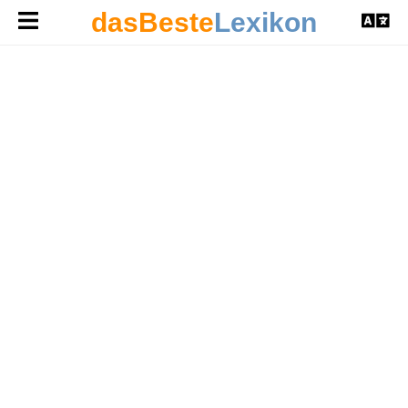
dasBeste
Lexikon