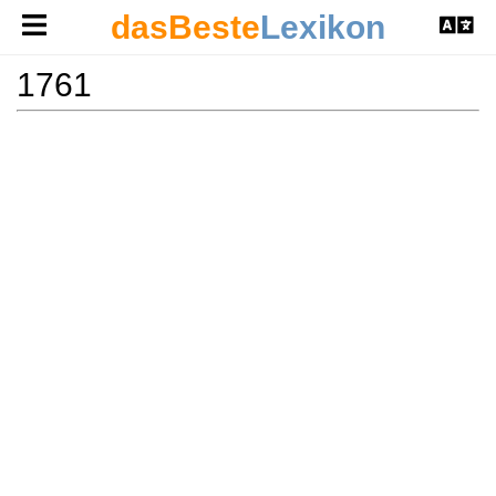
dasBeste
Lexikon
1761