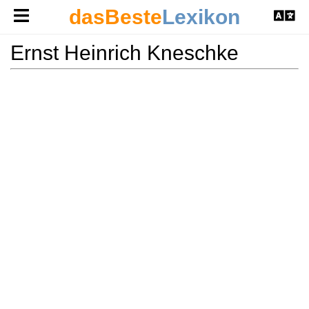
dasBeste
Lexikon
Ernst Heinrich Kneschke