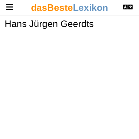
dasBeste
Lexikon
Hans Jürgen Geerdts