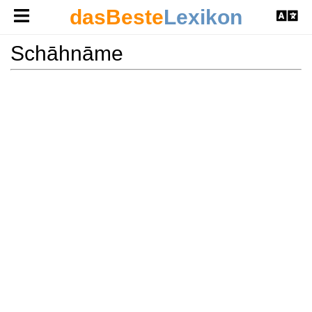
dasBeste
Lexikon
Schāhnāme