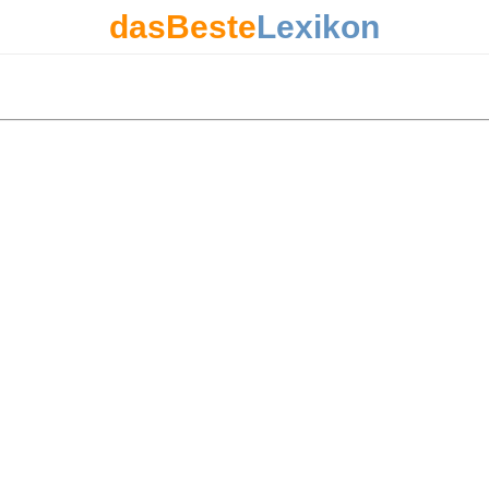
dasBeste
Lexikon