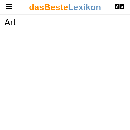
dasBeste
Lexikon
Art