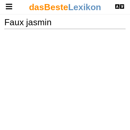
dasBeste
Lexikon
Faux jasmin