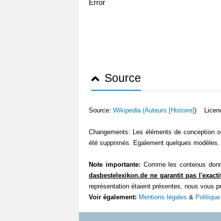
Error
Source
Source:
Wikipedia (
Auteurs [Histoire]
) Licen
Changements: Les éléments de conception ont 
été supprimés. Egalement quelques modèles. L
Note importante:
Comme les contenus donnés
dasbestelexikon.de ne garantit pas l'exacti
représentation étaient présentes, nous vous p
Voir également:
Mentions légales
&
Politique