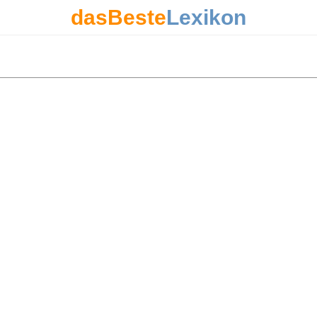
dasBeste
Lexikon