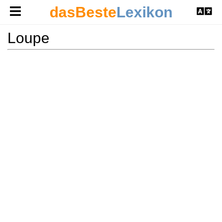
dasBeste
Lexikon
Loupe