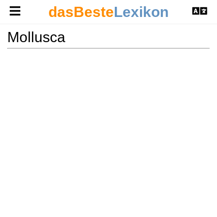
dasBeste
Lexikon
Mollusca