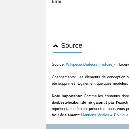
Error
Source
Source:
Wikipedia (
Auteurs [Histoire]
) Licen
Changements: Les éléments de conception ont 
été supprimés. Egalement quelques modèles. L
Note importante:
Comme les contenus donnés
dasbestelexikon.de ne garantit pas l'exacti
représentation étaient présentes, nous vous p
Voir également:
Mentions légales
&
Politique