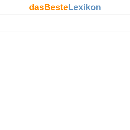
dasBeste
Lexikon