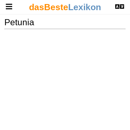
dasBeste
Lexikon
Petunia