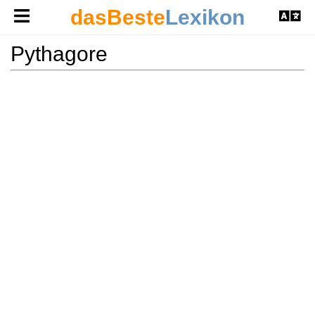
dasBeste
Lexikon
Pythagore