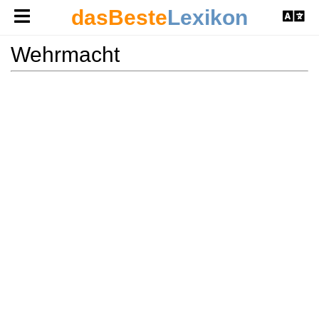
dasBeste
Lexikon
Wehrmacht