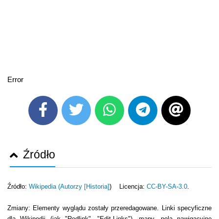
Error
Źródło
Źródło:
Wikipedia (
Autorzy [Historia]
) Licencja:
CC-BY-SA-3.0
.
Zmiany: Elementy wyglądu zostały przeredagowane. Linki specyficzne
dla Wikipedii (jak "Redlink", "Edit-Links"), mapy, pola nawigacyjne