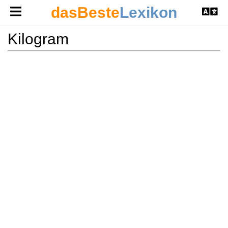
dasBeste
Lexikon
Kilogram