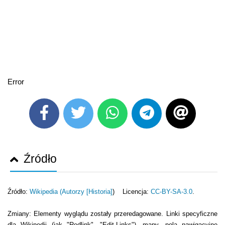
Error
Źródło
Źródło:
Wikipedia (
Autorzy [Historia]
) Licencja:
CC-BY-SA-3.0
.
Zmiany: Elementy wyglądu zostały przeredagowane. Linki specyficzne
dla Wikipedii (jak "Redlink", "Edit-Links"), mapy, pola nawigacyjne