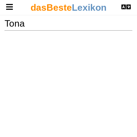
dasBeste
Lexikon
Tona