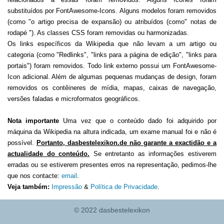
substituídos por FontAwesome-Icons. Alguns modelos foram removidos
(como "o artigo precisa de expansão) ou atribuídos (como" notas de
rodapé "). As classes CSS foram removidas ou harmonizadas.
Os links específicos da Wikipedia que não levam a um artigo ou
categoria (como "Redlinks", "links para a página de edição", "links para
portais") foram removidos. Todo link externo possui um FontAwesome-
Icon adicional. Além de algumas pequenas mudanças de design, foram
removidos os contêineres de mídia, mapas, caixas de navegação,
versões faladas e microformatos geográficos.
Nota importante
Uma vez que o conteúdo dado foi adquirido por
máquina da Wikipedia na altura indicada, um exame manual foi e não é
possível.
Portanto, dasbestelexikon.de não garante a exactidão e a
actualidade do conteúdo.
Se entretanto as informações estiverem
erradas ou se estiverem presentes erros na representação, pedimos-lhe
que nos contacte:
email
.
Veja também:
Impressão
&
Política de Privacidade
.
© 2022 dasbestelexikon