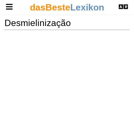
dasBeste
Lexikon
Desmielinização