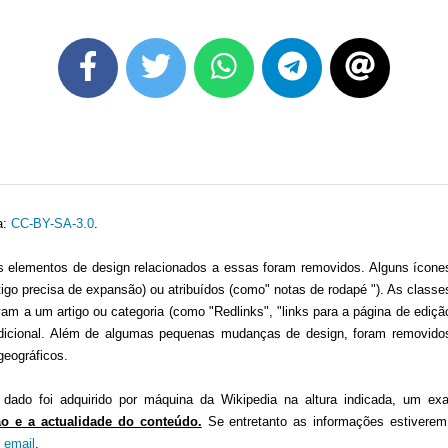
a:
CC-BY-SA-3.0
.
 elementos de design relacionados a essas foram removidos. Alguns ícone
igo precisa de expansão) ou atribuídos (como" notas de rodapé "). As clas
am a um artigo ou categoria (como "Redlinks", "links para a página de edição
dicional. Além de algumas pequenas mudanças de design, foram removidos
geográficos.
ado foi adquirido por máquina da Wikipedia na altura indicada, um ex
ão e a actualidade do conteúdo.
Se entretanto as informações estiverem
:
email
.