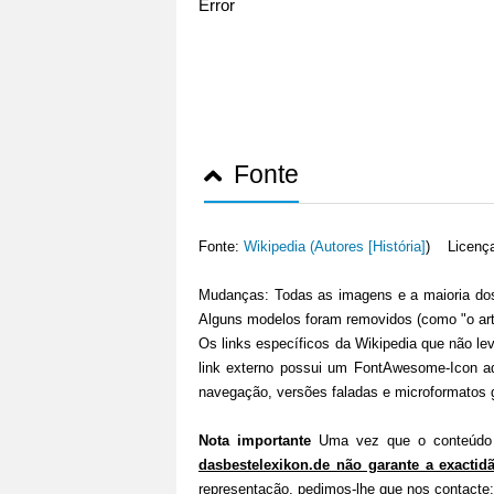
Error
Fonte
Fonte:
Wikipedia (
Autores [História]
) Licenç
Mudanças: Todas as imagens e a maioria dos
Alguns modelos foram removidos (como "o art
Os links específicos da Wikipedia que não lev
link externo possui um FontAwesome-Icon a
navegação, versões faladas e microformatos 
Nota importante
Uma vez que o conteúdo d
dasbestelexikon.de não garante a exactid
representação, pedimos-lhe que nos contacte