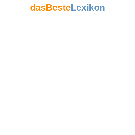
dasBeste
Lexikon